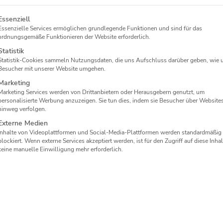
lgt eine Liste der Service-Gruppen, für die eine Einwilligung 
Essenziell
Essenzielle Services ermöglichen grundlegende Funktionen und sind für das
ordnungsgemäße Funktionieren der Website erforderlich.
igsfelde bietet Unternehmen, Vereinen und Teams eine dezent
Statistik
skleidung
und Promotionartikel individuell zu veredeln. Mit prä
Statistik-Cookies sammeln Nutzungsdaten, die uns Aufschluss darüber geben, wie 
ein, ohne die weiche Struktur unnötig zu belasten – für hochw
Besucher mit unserer Website umgehen.
uftragen und angenehm tragbar bleiben; fragen Sie jetzt Ihre in
Marketing
Marketing Services werden von Drittanbietern oder Herausgebern genutzt, um
personalisierte Werbung anzuzeigen. Sie tun dies, indem sie Besucher über Website
hinweg verfolgen.
Externe Medien
Inhalte von Videoplattformen und Social-Media-Plattformen werden standardmäßig
blockiert. Wenn externe Services akzeptiert werden, ist für den Zugriff auf diese Inhal
keine manuelle Einwilligung mehr erforderlich.
Weichheit erhalten
Logos und Muster werden präzise ins
Fleece eingearbeitet, damit die
angenehme Struktur und der
Tragekomfort möglichst erhalten bleiben.