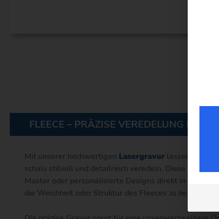
FLEECE – PRÄZISE VEREDELUNG FÜR W
Mit unserer hochwertigen
Lasergravur
lassen sich Fl
schals stilvoll und detailreich veredeln. Diese Technik
Muster oder personalisierte Designs direkt in das Mate
die Weichheit oder Struktur des Fleeces zu beeinträcht
Die präzise Gravur sorgt für eine unverwechselbare Opt