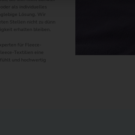
der als individuelles
C
D
E
nglebige Lösung. Wir
ten Stellen nicht zu dünn
gkeit erhalten bleiben.
xperten für Fleece-
leece-Textilien eine
anfühlt und hochwertig