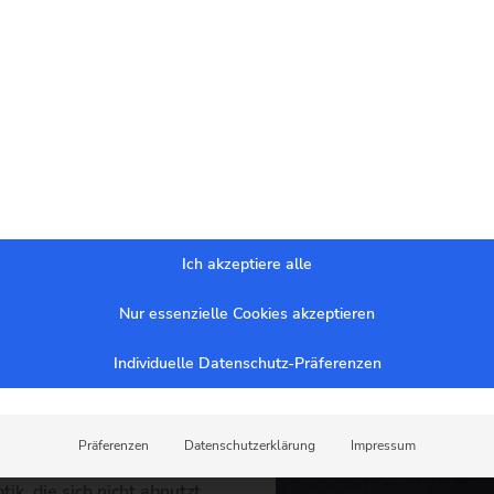
Wie viele Farben sollen gedruckt werden?
Einfarbig
Mehrfarbig
Welcher Bereich soll bedruckt werden? *
großer Brustdruck
kleiner Herzdruck
Ärmel rechts
Ärmel links
Rückendruck
Daten Upload
Ich akzeptiere alle
EICHE TEXTILIEN
gr. Brustdruck
Datei wählen
kl. Herzdruck
Datei wählen
Nur essenzielle Cookies akzeptieren
Ärmel rechts
Datei wählen
eecejacken, -decken und -
Individuelle Datenschutz-Präferenzen
Ärmel links
Datei wählen
 ermöglicht es, Logos,
Rückendruck
Datei wählen
rial einzuarbeiten – ohne
igen.
Präferenzen
Datenschutzerklärung
Impressum
ik, die sich nicht abnutzt