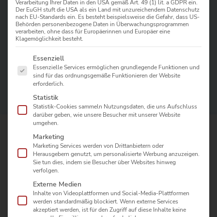
Banner in Ludwigsfelde bringen Ihre Botschaft groß raus
Verarbeitung Ihrer Daten in den USA gemäß Art. 49 (1) lit. a GDPR ein.
Der EuGH stuft die USA als ein Land mit unzureichendem Datenschutz
– für Events, Aktionen, Firmengelände und
Fassaden
in
nach EU-Standards ein. Es besteht beispielsweise die Gefahr, dass US-
Berlin-Brandenburg. Ob
Werbebanner
aus PVC, Mesh
Behörden personenbezogene Daten in Überwachungsprogrammen
oder Textil, Beachflags,
Hissfahnen
oder passende
verarbeiten, ohne dass für Europäerinnen und Europäer eine
Klagemöglichkeit besteht.
Flaggen/Fahnen samt Konfektion (Ösen, Hohlsaum,
Keder) und auf Wunsch Fahnenmasten: Wir beraten,
Es folgt eine Liste der Service-Gruppen, für die eine Einwilligung erte
Essenziell
prüfen Ihre
Druckdaten
, produzieren montagefertig und
Essenzielle Services ermöglichen grundlegende Funktionen und
übernehmen die sichere Montage – auch in großen
sind für das ordnungsgemäße Funktionieren der Website
Höhen; jetzt unverbindlich anfragen.
erforderlich.
Statistik
Statistik-Cookies sammeln Nutzungsdaten, die uns Aufschluss
darüber geben, wie unsere Besucher mit unserer Website
umgehen.
Marketing
Marketing Services werden von Drittanbietern oder
Herausgebern genutzt, um personalisierte Werbung anzuzeigen.
Sie tun dies, indem sie Besucher über Websites hinweg
verfolgen.
Nicht übersehen werden
Externe Medien
Banner,
Beachflags
und
Hissfahnen
machen
Inhalte von Videoplattformen und Social-Media-Plattformen
werden standardmäßig blockiert. Wenn externe Services
Aktionen auf Distanz sofort erkennbar.
akzeptiert werden, ist für den Zugriff auf diese Inhalte keine