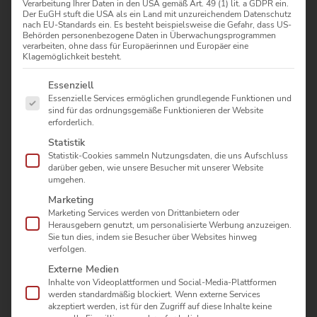
Verarbeitung Ihrer Daten in den USA gemäß Art. 49 (1) lit. a GDPR ein.
Der EuGH stuft die USA als ein Land mit unzureichendem Datenschutz
nach EU-Standards ein. Es besteht beispielsweise die Gefahr, dass US-
Behörden personenbezogene Daten in Überwachungsprogrammen
Sattelreiter
können mit verschiedenen
Veredelungen
verarbeiten, ohne dass für Europäerinnen und Europäer eine
Klagemöglichkeit besteht.
aufgewertet werden, zum Beispiel mit
Heißfolienprägung
, Relieflack, Spotlack, Glitzerlack,
Es folgt eine Liste der Service-Gruppen, für die eine Einwilligung erte
Essenziell
Softtouch-Lack sowie Matt- oder
Glanzeffekten
. Diese
Essenzielle Services ermöglichen grundlegende Funktionen und
Veredelungen
sorgen dafür, dass ein
Verpackung
sind für das ordnungsgemäße Funktionieren der Website
Aufhänger
nicht nur funktional ist, sondern am Point of
erforderlich.
Sale hochwertiger, auffälliger und markenstärker
Statistik
wirkt. Besonders bei Produkten im Handel kann eine
Statistik-Cookies sammeln Nutzungsdaten, die uns Aufschluss
gezielte Veredelung den Unterschied machen, ob ein
darüber geben, wie unsere Besucher mit unserer Website
Artikel wahrgenommen wird oder im Regal untergeht.
umgehen.
Ein
Sattelreiter
ist mehr als ein Stück Karton mit
Marketing
Euroloch. Er ist oft der erste Kontakt zwischen Produkt
Marketing Services werden von Drittanbietern oder
und Käufer. Genau deshalb lohnt es sich, Design,
Herausgebern genutzt, um personalisierte Werbung anzuzeigen.
Sie tun dies, indem sie Besucher über Websites hinweg
Material und Veredelung bewusst zu planen.
verfolgen.
Für Unternehmen in Ludwigsfelde, Berlin-Brandenburg
Externe Medien
und darüber hinaus sind veredelte
Verpackung
Inhalte von Videoplattformen und Social-Media-Plattformen
Aufhänger
besonders interessant, wenn Produkte
werden standardmäßig blockiert. Wenn externe Services
akzeptiert werden, ist für den Zugriff auf diese Inhalte keine
hochwertiger wirken, Sortimente klarer erkennbar sein